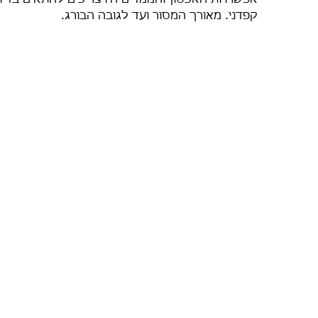
אפשרויות האכסון והממדים היו צריכים להתאים בדיוק
קפדני. מאורך המסור ועד לגובה הבורג.